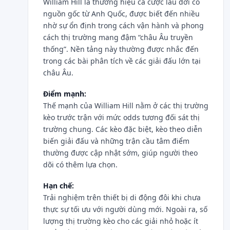
William Hill là thương hiệu cá cược lâu đời có
nguồn gốc từ Anh Quốc, được biết đến nhiều
nhờ sự ổn định trong cách vận hành và phong
cách thị trường mang đậm “châu Âu truyền
thống”. Nền tảng này thường được nhắc đến
trong các bài phân tích về các giải đấu lớn tại
châu Âu.
Điểm mạnh:
Thế mạnh của William Hill nằm ở các thị trường
kèo trước trận với mức odds tương đối sát thị
trường chung. Các kèo đặc biệt, kèo theo diễn
biến giải đấu và những trận cầu tâm điểm
thường được cập nhật sớm, giúp người theo
dõi có thêm lựa chọn.
Hạn chế:
Trải nghiệm trên thiết bị di động đôi khi chưa
thực sự tối ưu với người dùng mới. Ngoài ra, số
lượng thị trường kèo cho các giải nhỏ hoặc ít