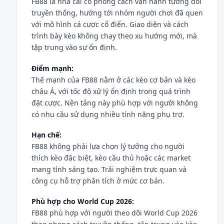
FB88 là nhà cái có phong cách vận hành tương đối
truyền thống, hướng tới nhóm người chơi đã quen
với mô hình cá cược cổ điển. Giao diện và cách
trình bày kèo không chạy theo xu hướng mới, mà
tập trung vào sự ổn định.
Điểm mạnh:
Thế mạnh của FB88 nằm ở các kèo cơ bản và kèo
châu Á, với tốc độ xử lý ổn định trong quá trình
đặt cược. Nền tảng này phù hợp với người không
có nhu cầu sử dụng nhiều tính năng phụ trợ.
Hạn chế:
FB88 không phải lựa chọn lý tưởng cho người
thích kèo đặc biệt, kèo cầu thủ hoặc các market
mang tính sáng tạo. Trải nghiệm trực quan và
công cụ hỗ trợ phân tích ở mức cơ bản.
Phù hợp cho World Cup 2026:
FB88 phù hợp với người theo dõi World Cup 2026