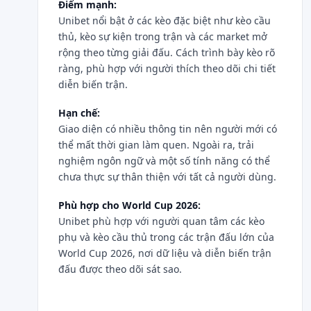
Điểm mạnh:
Unibet nổi bật ở các kèo đặc biệt như kèo cầu
thủ, kèo sự kiện trong trận và các market mở
rộng theo từng giải đấu. Cách trình bày kèo rõ
ràng, phù hợp với người thích theo dõi chi tiết
diễn biến trận.
Hạn chế:
Giao diện có nhiều thông tin nên người mới có
thể mất thời gian làm quen. Ngoài ra, trải
nghiệm ngôn ngữ và một số tính năng có thể
chưa thực sự thân thiện với tất cả người dùng.
Phù hợp cho World Cup 2026:
Unibet phù hợp với người quan tâm các kèo
phụ và kèo cầu thủ trong các trận đấu lớn của
World Cup 2026, nơi dữ liệu và diễn biến trận
đấu được theo dõi sát sao.