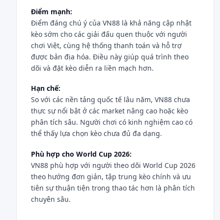
Điểm mạnh:
Điểm đáng chú ý của VN88 là khả năng cập nhật
kèo sớm cho các giải đấu quen thuộc với người
chơi Việt, cùng hệ thống thanh toán và hỗ trợ
được bản địa hóa. Điều này giúp quá trình theo
dõi và đặt kèo diễn ra liền mạch hơn.
Hạn chế:
So với các nền tảng quốc tế lâu năm, VN88 chưa
thực sự nổi bật ở các market nâng cao hoặc kèo
phân tích sâu. Người chơi có kinh nghiệm cao có
thể thấy lựa chọn kèo chưa đủ đa dạng.
Phù hợp cho World Cup 2026:
VN88 phù hợp với người theo dõi World Cup 2026
theo hướng đơn giản, tập trung kèo chính và ưu
tiên sự thuận tiện trong thao tác hơn là phân tích
chuyên sâu.