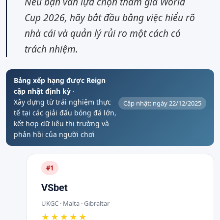
Nếu bạn vẫn lựa chọn tham gia World
Cup 2026, hãy bắt đầu bằng việc hiểu rõ
nhà cái và quản lý rủi ro một cách có
trách nhiệm.
Bảng xếp hạng được Reign
cập nhật định kỳ
·
Xây dựng từ trải nghiệm thực
Cập nhật: ngày 22/12/2025
tế tại các giải đấu bóng đá lớn,
kết hợp dữ liệu thị trường và
phản hồi của người chơi
#1
VSbet
UKGC · Malta · Gibraltar