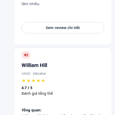
tâm nhiều.
Xem review chi tiết
#2
William Hill
UKGC · Gibraltar
4.7 / 5
Đánh giá tổng thể
Tổng quan: