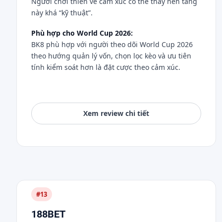
Người chơi thiên về cảm xúc có thể thấy nền tảng
này khá “kỹ thuật”.
Phù hợp cho World Cup 2026:
BK8 phù hợp với người theo dõi World Cup 2026
theo hướng quản lý vốn, chọn lọc kèo và ưu tiên
tính kiểm soát hơn là đặt cược theo cảm xúc.
Xem review chi tiết
#13
188BET