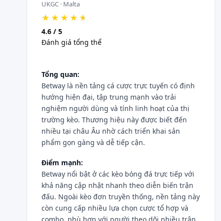
UKGC · Malta
4.6 / 5
Đánh giá tổng thể
Tổng quan:
Betway là nền tảng cá cược trực tuyến có định
hướng hiện đại, tập trung mạnh vào trải
nghiệm người dùng và tính linh hoạt của thị
trường kèo. Thương hiệu này được biết đến
nhiều tại châu Âu nhờ cách triển khai sản
phẩm gọn gàng và dễ tiếp cận.
Điểm mạnh:
Betway nổi bật ở các kèo bóng đá trực tiếp với
khả năng cập nhật nhanh theo diễn biến trận
đấu. Ngoài kèo đơn truyền thống, nền tảng này
còn cung cấp nhiều lựa chọn cược tổ hợp và
combo, phù hợp với người theo dõi nhiều trận