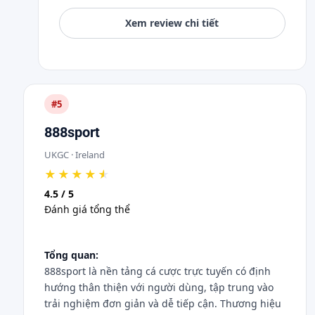
Xem review chi tiết
#5
888sport
UKGC · Ireland
4.5 / 5
Đánh giá tổng thể
Tổng quan:
888sport là nền tảng cá cược trực tuyến có định
hướng thân thiện với người dùng, tập trung vào
trải nghiệm đơn giản và dễ tiếp cận. Thương hiệu