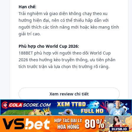
Hạn chế:
Trải nghiệm và giao diện không chạy theo xu
hướng hiện đại, nên có thể thiếu hấp dẫn với
người thích các tính năng mới hoặc kèo mang tính
giải trí cao.
Phù hợp cho World Cup 2026:
188BET phù hợp với người theo dõi World Cup
2026 theo hướng kèo truyền thống, ưu tiên phân
tích trước trận và lựa chọn thị trường rõ ràng.
Xem review chi tiết
×
×
×