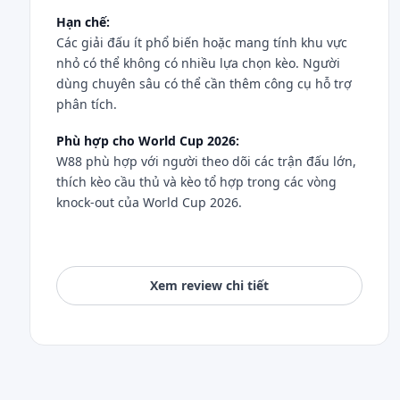
Hạn chế:
Các giải đấu ít phổ biến hoặc mang tính khu vực
nhỏ có thể không có nhiều lựa chọn kèo. Người
dùng chuyên sâu có thể cần thêm công cụ hỗ trợ
phân tích.
Phù hợp cho World Cup 2026:
W88 phù hợp với người theo dõi các trận đấu lớn,
thích kèo cầu thủ và kèo tổ hợp trong các vòng
knock-out của World Cup 2026.
Xem review chi tiết