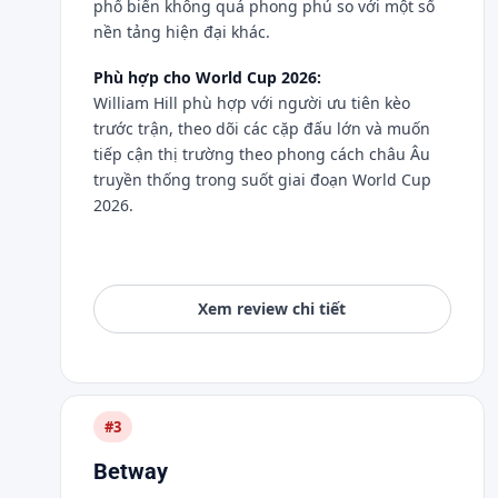
phổ biến không quá phong phú so với một số
nền tảng hiện đại khác.
Phù hợp cho World Cup 2026:
William Hill phù hợp với người ưu tiên kèo
trước trận, theo dõi các cặp đấu lớn và muốn
tiếp cận thị trường theo phong cách châu Âu
truyền thống trong suốt giai đoạn World Cup
2026.
Xem review chi tiết
#3
Betway