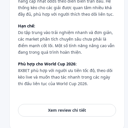
năng cập nhật odds theo diễn biến trận đấu. Hệ
thống kèo cho các giải được quan tâm nhiều khá
đầy đủ, phù hợp với người thích theo dõi liên tục.
Hạn chế:
Do tập trung vào trải nghiệm nhanh và đơn giản,
các market phân tích chuyên sâu chưa phải là
điểm mạnh cốt lõi. Một số tính năng nâng cao vẫn
đang trong quá trình hoàn thiện.
Phù hợp cho World Cup 2026:
8XBET phù hợp với người ưu tiên tốc độ, theo dõi
kèo live và muốn thao tác nhanh trong các ngày
thi đấu liên tục của World Cup 2026.
Xem review chi tiết