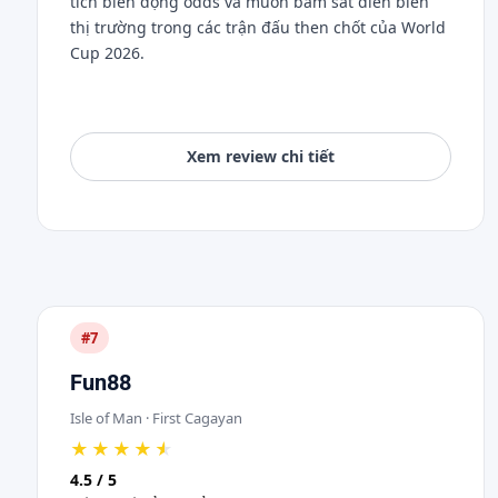
tích biến động odds và muốn bám sát diễn biến
thị trường trong các trận đấu then chốt của World
Cup 2026.
Xem review chi tiết
#7
Fun88
Isle of Man · First Cagayan
4.5 / 5