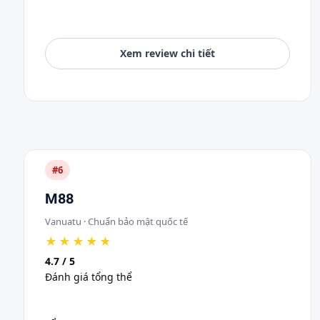
Xem review chi tiết
#6
M88
Vanuatu · Chuẩn bảo mật quốc tế
4.7 / 5
Đánh giá tổng thể