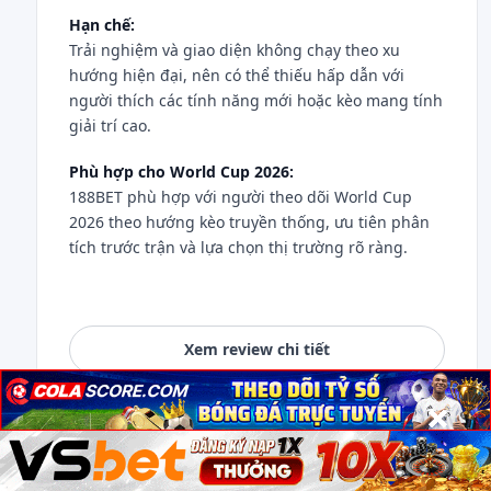
Hạn chế:
Trải nghiệm và giao diện không chạy theo xu
hướng hiện đại, nên có thể thiếu hấp dẫn với
người thích các tính năng mới hoặc kèo mang tính
giải trí cao.
Phù hợp cho World Cup 2026:
188BET phù hợp với người theo dõi World Cup
2026 theo hướng kèo truyền thống, ưu tiên phân
tích trước trận và lựa chọn thị trường rõ ràng.
Xem review chi tiết
×
×
×