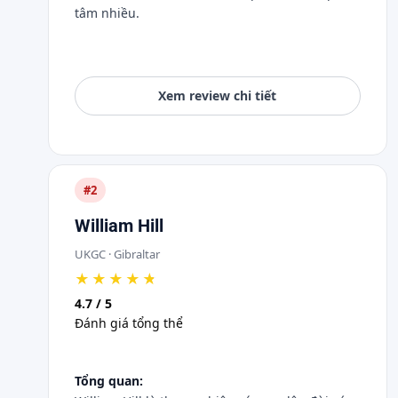
tâm nhiều.
Xem review chi tiết
#2
William Hill
UKGC · Gibraltar
4.7 / 5
Đánh giá tổng thể
Tổng quan: