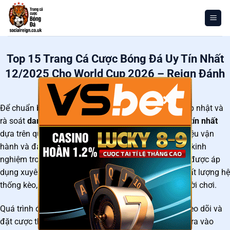
Bỏ
qua
nội
dung
Top 15 Trang Cá Cược Bóng Đá Uy Tín Nhất
12/2025 Cho World Cup 2026 – Reign Đánh
Giá
×
Để chuẩn bị cho World Cup 2026, Reign tiến hành cập nhật và
rà soát
danh sách Top 15
trang cá cược bóng đá
uy tín nhất
dựa trên quá trình trải nghiệm thực tế, đối chiếu dữ liệu vận
hành và đánh giá chuyên sâu từ đội ngũ biên tập có kinh
nghiệm trong lĩnh vực cá cược thể thao. Các tiêu chí được áp
dụng xuyên suốt gồm độ minh bạch thương hiệu, chất lượng hệ
thống kèo, tốc độ thanh toán và khả năng hỗ trợ người chơi.
Quá trình đánh giá được thực hiện thông qua việc theo dõi và
đặt cược thử tại các giải đấu bóng đá lớn đang diễn ra vào