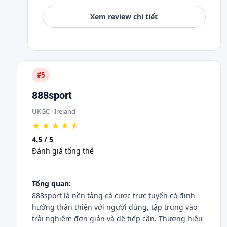
Xem review chi tiết
#5
888sport
UKGC · Ireland
4.5 / 5
Đánh giá tổng thể
Tổng quan:
888sport là nền tảng cá cược trực tuyến có định
hướng thân thiện với người dùng, tập trung vào
trải nghiệm đơn giản và dễ tiếp cận. Thương hiệu