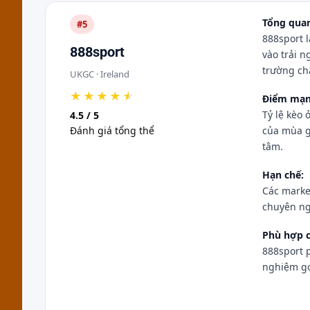
Tổng qua
#5
888sport 
888sport
vào trải 
trường ch
UKGC · Ireland
Điểm mạn
Tỷ lệ kèo 
4.5 / 5
Đánh giá tổng thể
của mùa g
tâm.
Hạn chế:
Các marke
chuyên ng
Phù hợp c
888sport p
nghiệm gọ