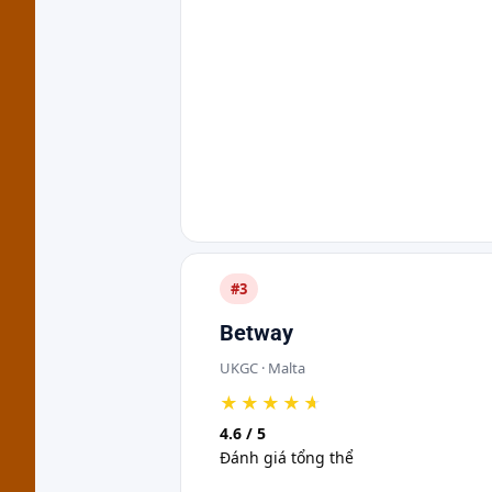
#3
Betway
UKGC · Malta
4.6 / 5
Đánh giá tổng thể