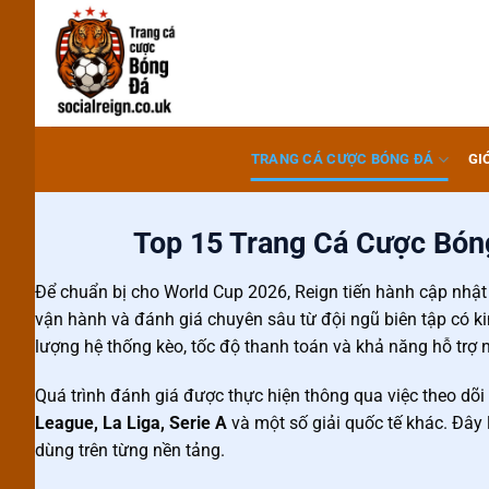
Bỏ
qua
nội
dung
TRANG CÁ CƯỢC BÓNG ĐÁ
GI
Top 15 Trang Cá Cược Bón
Để chuẩn bị cho World Cup 2026, Reign tiến hành cập nhật
vận hành và đánh giá chuyên sâu từ đội ngũ biên tập có k
lượng hệ thống kèo, tốc độ thanh toán và khả năng hỗ trợ 
Quá trình đánh giá được thực hiện thông qua việc theo dõ
League, La Liga, Serie A
và một số giải quốc tế khác. Đây
dùng trên từng nền tảng.