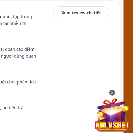
Xem review chi tiết
 dùng, tập trung
 tại nhiều thị
giai đoạn cao điểm
c người dùng quan
ười chơi phân tích
✕
 ưu tiên trải