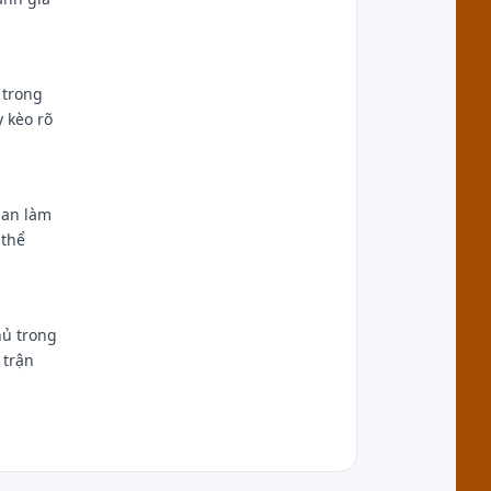
 trong
 kèo rõ
ian làm
 thể
hủ trong
 trận