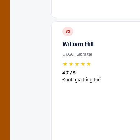
#2
William Hill
UKGC · Gibraltar
4.7 / 5
Đánh giá tổng thể