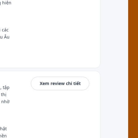
g hiện
i các
âu Âu
Xem review chi tiết
, tập
thị
u nhờ
nhật
 nền