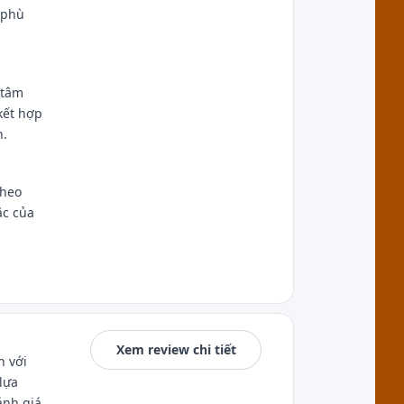
 phù
 tâm
kết hợp
n.
theo
ặc của
Xem review chi tiết
n với
lựa
ánh giá