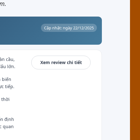
ệm.
Cập nhật: ngày 22/12/2025
àn cầu,
Xem review chi tiết
đấu lớn.
 biến
c tiếp.
 thời
ổn định
ợc quan