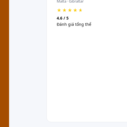
Malta · Gibraltar
4.6 / 5
Đánh giá tổng thể