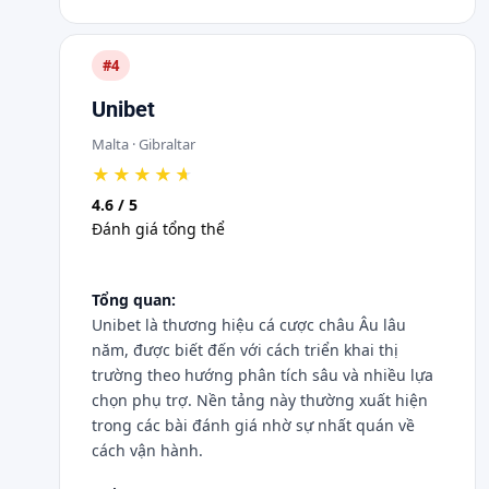
#4
Unibet
Malta · Gibraltar
4.6 / 5
Đánh giá tổng thể
Tổng quan:
Unibet là thương hiệu cá cược châu Âu lâu
năm, được biết đến với cách triển khai thị
trường theo hướng phân tích sâu và nhiều lựa
chọn phụ trợ. Nền tảng này thường xuất hiện
trong các bài đánh giá nhờ sự nhất quán về
cách vận hành.