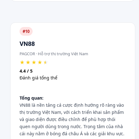
#10
VN88
PAGCOR · Hỗ trợ thị trường Việt Nam
4.4 / 5
Đánh giá tổng thể
Tổng quan:
VN88 là nền tảng cá cược định hướng rõ ràng vào
thị trường Việt Nam, với cách triển khai sản phẩm
và giao diện được điều chỉnh để phù hợp thói
quen người dùng trong nước. Trọng tâm của nhà
cái này nằm ở bóng đá châu Á và các giải khu vực.