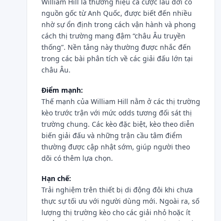
William Hill là thương hiệu cá cược lâu đời có
nguồn gốc từ Anh Quốc, được biết đến nhiều
nhờ sự ổn định trong cách vận hành và phong
cách thị trường mang đậm “châu Âu truyền
thống”. Nền tảng này thường được nhắc đến
trong các bài phân tích về các giải đấu lớn tại
châu Âu.
Điểm mạnh:
Thế mạnh của William Hill nằm ở các thị trường
kèo trước trận với mức odds tương đối sát thị
trường chung. Các kèo đặc biệt, kèo theo diễn
biến giải đấu và những trận cầu tâm điểm
thường được cập nhật sớm, giúp người theo
dõi có thêm lựa chọn.
Hạn chế:
Trải nghiệm trên thiết bị di động đôi khi chưa
thực sự tối ưu với người dùng mới. Ngoài ra, số
lượng thị trường kèo cho các giải nhỏ hoặc ít