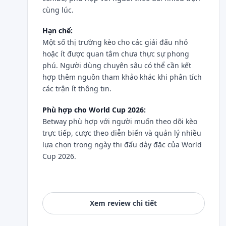
cùng lúc.
Hạn chế:
Một số thị trường kèo cho các giải đấu nhỏ
hoặc ít được quan tâm chưa thực sự phong
phú. Người dùng chuyên sâu có thể cần kết
hợp thêm nguồn tham khảo khác khi phân tích
các trận ít thông tin.
Phù hợp cho World Cup 2026:
Betway phù hợp với người muốn theo dõi kèo
trực tiếp, cược theo diễn biến và quản lý nhiều
lựa chọn trong ngày thi đấu dày đặc của World
Cup 2026.
Xem review chi tiết