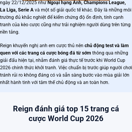
ngày 22/12/2025 như
Ngoại hạng Anh, Champions League,
La Liga, Serie A
và một số giải quốc tế khác. Đây là những môi
trường đủ khắc nghiệt để kiểm chứng độ ổn định, tính cạnh
tranh của kèo cược cũng như trải nghiệm người dùng trên từng
nền tảng.
Reign khuyến nghị anh em cược thủ nên
chủ động test và làm
quen với các trang cá cược bóng đá từ sớm
thông qua những
giải đấu hiện tại, nhằm đánh giá thực tế trước khi World Cup
2026 chính thức khởi tranh. Việc chuẩn bị trước giúp người chơi
tránh rủi ro không đáng có và sẵn sàng bước vào mùa giải lớn
nhất hành tinh với tâm thế chủ động và an toàn hơn.
Reign đánh giá top 15 trang cá
cược World Cup 2026