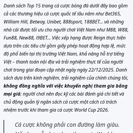
Danh sách Top 15 trang cá cược bóng đá dưới đây bao gồm
cả các thương hiệu cá cược quốc tế lâu năm như Bet365,
William Hill, Betway, Unibet, 888sport, 188BET… và những
nhà cái được tối ưu cho người chơi Việt Nam như M88, W88,
Fun88, New88, i9BET… Việc xếp hạng được Reign thực hiện
dựa trên các tiêu chí gồm giấy phép hoạt động hợp lệ, mức
độ phổ biến tại thị trường Việt Nam, khả năng hỗ trợ tiếng
Việt – thanh toán nội địa và trải nghiệm thực tế của người
chơi trong giai đoạn cập nhật ngày ngày 22/12/2025. Danh
sách dựa trên kinh nghiệm, trải nghiệm của chính chúng tôi,
không đồng nghĩa với việc khuyến nghị tham gia bằng
mọi giá
; người chơi nên đọc kỹ các bài đánh giá chi tiết và
chủ động quản lý ngân sách cá cược một cách có trách
nhiệm trước khi tham gia cá cược World Cup 2026.
Cá cược không phải con đường làm giàu.