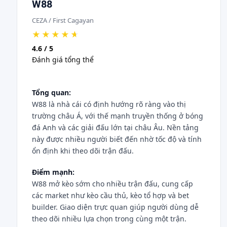
W88
CEZA / First Cagayan
4.6 / 5
Đánh giá tổng thể
Tổng quan:
W88 là nhà cái có định hướng rõ ràng vào thị
trường châu Á, với thế mạnh truyền thống ở bóng
đá Anh và các giải đấu lớn tại châu Âu. Nền tảng
này được nhiều người biết đến nhờ tốc độ và tính
ổn định khi theo dõi trận đấu.
Điểm mạnh:
W88 mở kèo sớm cho nhiều trận đấu, cung cấp
các market như kèo cầu thủ, kèo tổ hợp và bet
builder. Giao diện trực quan giúp người dùng dễ
theo dõi nhiều lựa chọn trong cùng một trận.