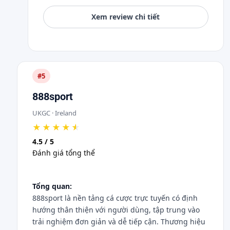
Xem review chi tiết
#5
888sport
UKGC · Ireland
4.5 / 5
Đánh giá tổng thể
Tổng quan:
888sport là nền tảng cá cược trực tuyến có định
hướng thân thiện với người dùng, tập trung vào
trải nghiệm đơn giản và dễ tiếp cận. Thương hiệu