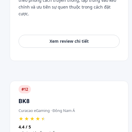
theo phong cách truyền thống, tập trung vào kèo
chính và ưu tiên sự quen thuộc trong cách đặt
cược.
Xem review chi tiết
#12
BK8
Curacao eGaming · Đông Nam Á
4.4 / 5