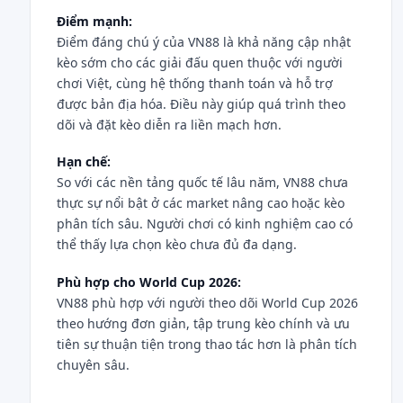
Điểm mạnh:
Điểm đáng chú ý của VN88 là khả năng cập nhật
kèo sớm cho các giải đấu quen thuộc với người
chơi Việt, cùng hệ thống thanh toán và hỗ trợ
được bản địa hóa. Điều này giúp quá trình theo
dõi và đặt kèo diễn ra liền mạch hơn.
Hạn chế:
So với các nền tảng quốc tế lâu năm, VN88 chưa
thực sự nổi bật ở các market nâng cao hoặc kèo
phân tích sâu. Người chơi có kinh nghiệm cao có
thể thấy lựa chọn kèo chưa đủ đa dạng.
Phù hợp cho World Cup 2026:
VN88 phù hợp với người theo dõi World Cup 2026
theo hướng đơn giản, tập trung kèo chính và ưu
tiên sự thuận tiện trong thao tác hơn là phân tích
chuyên sâu.