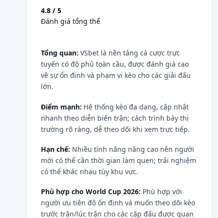
4.8 / 5
Đánh giá tổng thể
Tổng quan:
VSbet là nền tảng cá cược trực
tuyến có độ phủ toàn cầu, được đánh giá cao
về sự ổn định và phạm vi kèo cho các giải đấu
lớn.
Điểm mạnh:
Hệ thống kèo đa dạng, cập nhật
nhanh theo diễn biến trận; cách trình bày thị
trường rõ ràng, dễ theo dõi khi xem trực tiếp.
Hạn chế:
Nhiều tính năng nâng cao nên người
mới có thể cần thời gian làm quen; trải nghiệm
có thể khác nhau tùy khu vực.
Phù hợp cho World Cup 2026:
Phù hợp với
người ưu tiên độ ổn định và muốn theo dõi kèo
trước trận/lúc trận cho các cặp đấu được quan