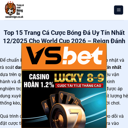
Bỏ
qua
nội
dung
Top 15 Trang Cá Cược Bóng Đá Uy Tín Nhất
12/2025 Cho World Cup 2026 – Reign Đánh
Giá
×
Để chuẩn bị cho World Cup 2026, Reign tiến hành cập nhật và
rà soát
danh sách Top 15
trang cá cược bóng đá
uy tín nhất
dựa trên quá trình trải nghiệm thực tế, đối chiếu dữ liệu vận
hành và đánh giá chuyên sâu từ đội ngũ biên tập có kinh
nghiệm trong lĩnh vực cá cược thể thao. Các tiêu chí được áp
dụng xuyên suốt gồm độ minh bạch thương hiệu, chất lượng hệ
thống kèo, tốc độ thanh toán và khả năng hỗ trợ người chơi.
Quá trình đánh giá được thực hiện thông qua việc theo dõi và
đặt cược thử tại các giải đấu bóng đá lớn đang diễn ra vào