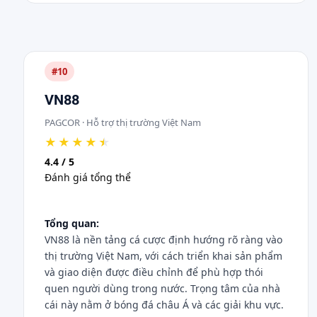
#10
VN88
PAGCOR · Hỗ trợ thị trường Việt Nam
4.4 / 5
Đánh giá tổng thể
Tổng quan:
VN88 là nền tảng cá cược định hướng rõ ràng vào
thị trường Việt Nam, với cách triển khai sản phẩm
và giao diện được điều chỉnh để phù hợp thói
quen người dùng trong nước. Trọng tâm của nhà
cái này nằm ở bóng đá châu Á và các giải khu vực.