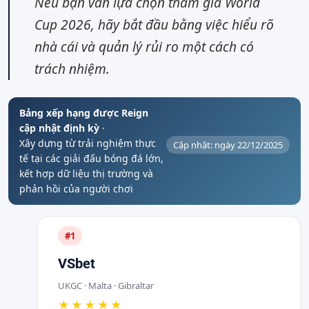
Nếu bạn vẫn lựa chọn tham gia World
Cup 2026, hãy bắt đầu bằng việc hiểu rõ
nhà cái và quản lý rủi ro một cách có
trách nhiệm.
Bảng xếp hạng được Reign
cập nhật định kỳ
·
Xây dựng từ trải nghiệm thực
Cập nhật: ngày 22/12/2025
tế tại các giải đấu bóng đá lớn,
kết hợp dữ liệu thị trường và
phản hồi của người chơi
#1
VSbet
UKGC · Malta · Gibraltar