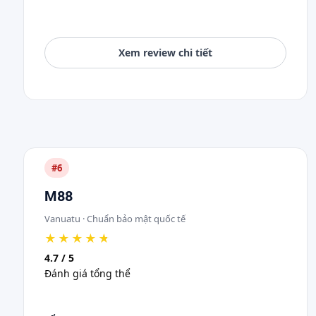
Xem review chi tiết
#6
M88
Vanuatu · Chuẩn bảo mật quốc tế
4.7 / 5
Đánh giá tổng thể