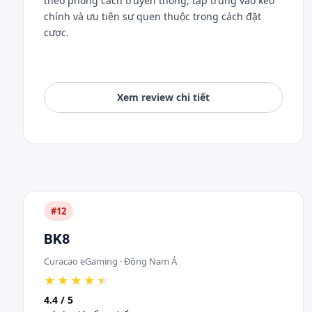
theo phong cách truyền thống, tập trung vào kèo
chính và ưu tiên sự quen thuộc trong cách đặt
cược.
Xem review chi tiết
#12
BK8
Curacao eGaming · Đông Nam Á
4.4 / 5