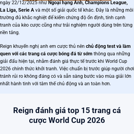
ngày 22/12/2025 như
Ngoại hạng Anh, Champions League,
La Liga, Serie A
và một số giải quốc tế khác. Đây là những môi
trường đủ khắc nghiệt để kiểm chứng độ ổn định, tính cạnh
tranh của kèo cược cũng như trải nghiệm người dùng trên từng
nền tảng.
Reign khuyến nghị anh em cược thủ nên
chủ động test và làm
quen với các trang cá cược bóng đá từ sớm
thông qua những
giải đấu hiện tại, nhằm đánh giá thực tế trước khi World Cup
2026 chính thức khởi tranh. Việc chuẩn bị trước giúp người chơi
tránh rủi ro không đáng có và sẵn sàng bước vào mùa giải lớn
nhất hành tinh với tâm thế chủ động và an toàn hơn.
Reign đánh giá top 15 trang cá
cược World Cup 2026