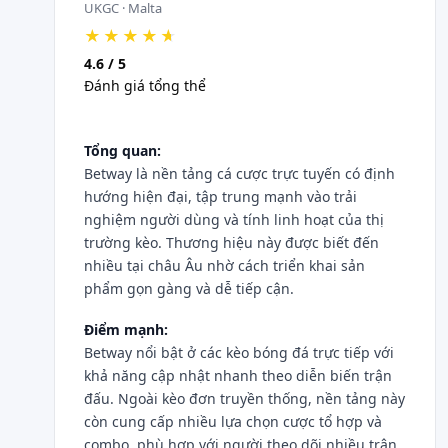
UKGC · Malta
4.6 / 5
Đánh giá tổng thể
Tổng quan:
Betway là nền tảng cá cược trực tuyến có định
hướng hiện đại, tập trung mạnh vào trải
nghiệm người dùng và tính linh hoạt của thị
trường kèo. Thương hiệu này được biết đến
nhiều tại châu Âu nhờ cách triển khai sản
phẩm gọn gàng và dễ tiếp cận.
Điểm mạnh:
Betway nổi bật ở các kèo bóng đá trực tiếp với
khả năng cập nhật nhanh theo diễn biến trận
đấu. Ngoài kèo đơn truyền thống, nền tảng này
còn cung cấp nhiều lựa chọn cược tổ hợp và
combo, phù hợp với người theo dõi nhiều trận