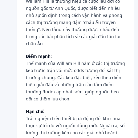
William Hill là thương hiệu cá cược lâu đời có
nguồn gốc từ Anh Quốc, được biết đến nhiều
nhờ sự ổn định trong cách vận hành và phong
cách thị trường mang đậm “châu Âu truyền
thống”. Nền tảng này thường được nhắc đến
trong các bài phân tích về các giải đấu lớn tại
châu Âu.
Điểm mạnh:
Thế mạnh của William Hill nằm ở các thị trường
kèo trước trận với mức odds tương đối sát thị
trường chung. Các kèo đặc biệt, kèo theo diễn
biến giải đấu và những trận cầu tâm điểm
thường được cập nhật sớm, giúp người theo
dõi có thêm lựa chọn.
Hạn chế:
Trải nghiệm trên thiết bị di động đôi khi chưa
thực sự tối ưu với người dùng mới. Ngoài ra, số
lượng thị trường kèo cho các giải nhỏ hoặc ít