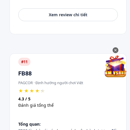
Xem review chi tiết
✕
#11
FB88
PAGCOR · Định hướng người chơi Việt
4.3 / 5
Đánh giá tổng thể
Tổng quan: