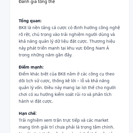
Đánh giá tổng thể
Tổng quan:
BK8 là nền tảng cá cược có định hướng công nghệ
rõ rệt, chú trọng vào trải nghiệm người dùng và
khả năng quản lý dữ liệu đặt cược. Thương hiệu
này phát triển mạnh tại khu vực Đông Nam Á
trong những năm gần đây.
Điểm mạnh:
Điểm khác biệt của BK8 nằm ở các công cụ theo
dõi lịch sử cược, thống kê lời – lỗ và khả năng
quản lý vốn. Điều này mang lại lợi thế cho người
chơi có xu hướng kiểm soát rủi ro và phân tích
hành vi đặt cược.
Hạn chế:
Trải nghiệm xem trận trực tiếp và các market
mang tính giải trí chưa phải là trọng tâm chính.