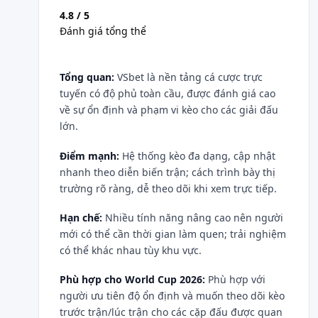
4.8 / 5
Đánh giá tổng thể
Tổng quan:
VSbet là nền tảng cá cược trực
tuyến có độ phủ toàn cầu, được đánh giá cao
về sự ổn định và phạm vi kèo cho các giải đấu
lớn.
Điểm mạnh:
Hệ thống kèo đa dạng, cập nhật
nhanh theo diễn biến trận; cách trình bày thị
trường rõ ràng, dễ theo dõi khi xem trực tiếp.
Hạn chế:
Nhiều tính năng nâng cao nên người
mới có thể cần thời gian làm quen; trải nghiệm
có thể khác nhau tùy khu vực.
Phù hợp cho World Cup 2026:
Phù hợp với
người ưu tiên độ ổn định và muốn theo dõi kèo
trước trận/lúc trận cho các cặp đấu được quan