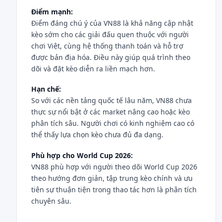
Điểm mạnh:
Điểm đáng chú ý của VN88 là khả năng cập nhật
kèo sớm cho các giải đấu quen thuộc với người
chơi Việt, cùng hệ thống thanh toán và hỗ trợ
được bản địa hóa. Điều này giúp quá trình theo
dõi và đặt kèo diễn ra liền mạch hơn.
Hạn chế:
So với các nền tảng quốc tế lâu năm, VN88 chưa
thực sự nổi bật ở các market nâng cao hoặc kèo
phân tích sâu. Người chơi có kinh nghiệm cao có
thể thấy lựa chọn kèo chưa đủ đa dạng.
Phù hợp cho World Cup 2026:
VN88 phù hợp với người theo dõi World Cup 2026
theo hướng đơn giản, tập trung kèo chính và ưu
tiên sự thuận tiện trong thao tác hơn là phân tích
chuyên sâu.