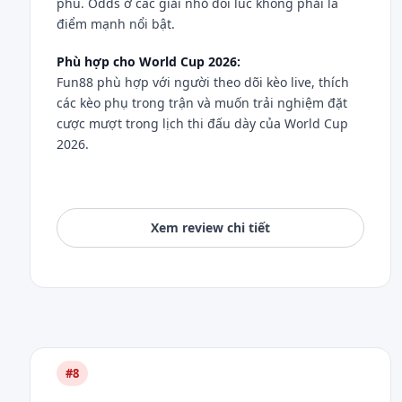
phú. Odds ở các giải nhỏ đôi lúc không phải là
điểm mạnh nổi bật.
Phù hợp cho World Cup 2026:
Fun88 phù hợp với người theo dõi kèo live, thích
các kèo phụ trong trận và muốn trải nghiệm đặt
cược mượt trong lịch thi đấu dày của World Cup
2026.
Xem review chi tiết
#8