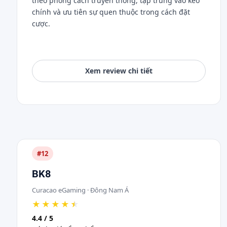
theo phong cách truyền thống, tập trung vào kèo
chính và ưu tiên sự quen thuộc trong cách đặt
cược.
Xem review chi tiết
#12
BK8
Curacao eGaming · Đông Nam Á
4.4 / 5