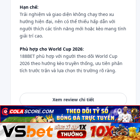
Hạn chế:
Trải nghiệm và giao diện không chạy theo xu
hướng hiện đại, nên có thể thiếu hấp dẫn với
người thích các tính năng mới hoặc kèo mang tính
giải trí cao.
Phù hợp cho World Cup 2026:
188BET phù hợp với người theo dõi World Cup
2026 theo hướng kèo truyền thống, ưu tiên phân
tích trước trận và lựa chọn thị trường rõ ràng.
Xem review chi tiết
×
×
×