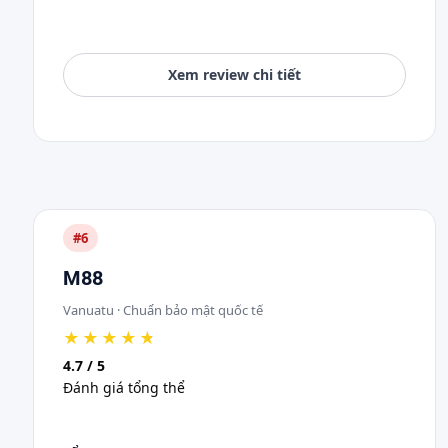
Xem review chi tiết
#6
M88
Vanuatu · Chuẩn bảo mật quốc tế
4.7 / 5
Đánh giá tổng thể